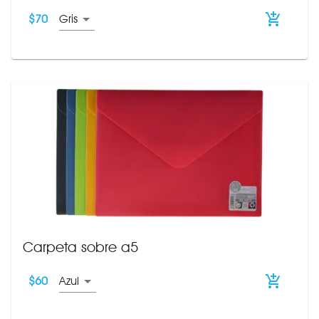
$
70
Gris
Carpeta sobre a5
$
60
Azul