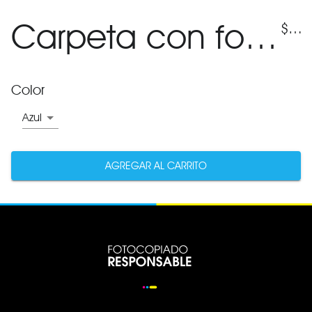
Carpeta con folios fijos 100
$
395
Color
Azul
AGREGAR AL CARRITO