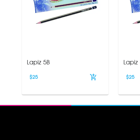
Lapiz 5B
Lapiz
$
25
$
25