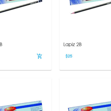
 B
Lapiz 2B
$
25