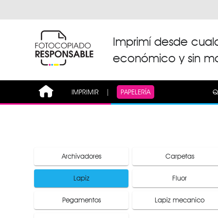
Imprimí desde cualqu
económico y sin mo
IMPRIMIR
|
PAPELERÍA
Q
Archivadores
Carpetas
Lapiz
Fluor
Pegamentos
Lapiz mecanico