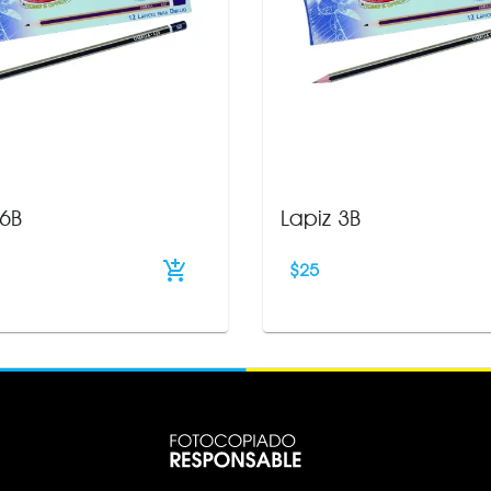
 6B
Lapiz 3B
$
25