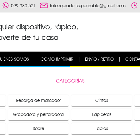
099 980 521
fotocopiado.responsable@gmail.com
ier dispositivo, rápido,
verte de tu casa
UIÉNES SOMOS
|
CÓMO IMPRIMIR
|
ENVÍO / RETIRO
|
CONTA
CATEGORÍAS
Recarga de marcador
Cintas
Grapadora y perforadora
Lapiceras
Sobre
Tablas