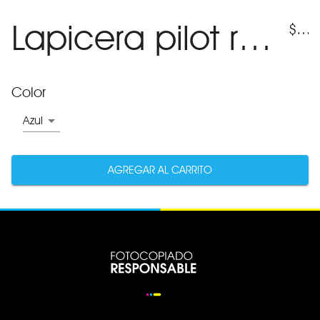
Lapicera pilot recargable v5
$
195
Color
Azul
AGREGAR AL CARRITO