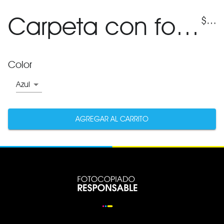
Carpeta con folios fijos 60
$
320
Color
Azul
AGREGAR AL CARRITO